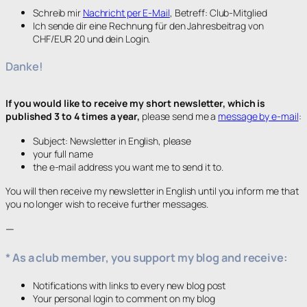
Schreib mir
Nachricht per E-Mail
, Betreff: Club-Mitglied
Ich sende dir eine Rechnung für den Jahresbeitrag von
CHF/EUR 20 und dein Login.
Danke!
If you would like to receive my short newsletter, which is
published 3 to 4 times a year,
please send me a
message by e-mail
:
Subject: Newsletter in English, please
your full name
the e-mail address you want me to send it to.
You will then receive my newsletter in English until you inform me that
you no longer wish to receive further messages.
—
*
As a club member, you support my blog
and receive:
Notifications with links to every new blog post
Your personal login to comment on my blog