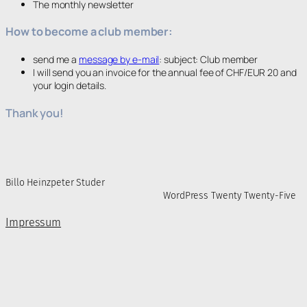
The monthly newsletter
How to become a club member:
send me a
message by e-mail
: subject: Club member
I will send you an invoice for the annual fee of CHF/EUR 20 and
your login details.
Thank you!
Billo Heinzpeter Studer
WordPress Twenty Twenty-Five
Impressum